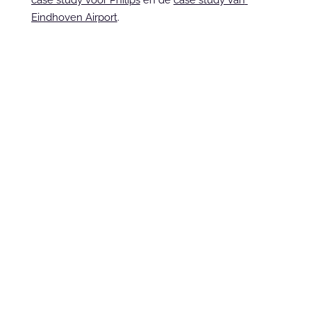
case study voor Philips
 en de 
case study van 
Eindhoven Airport
.
Neem contact op
Ready to sprint?