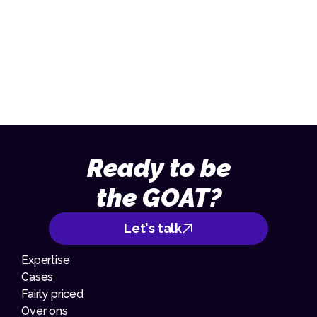
We denken graag met je mee
Stuur een mail
013 – 70 09 713
Ready to be
the GOAT?
Let's talk
Expertise
Cases
Fairly priced
Over ons