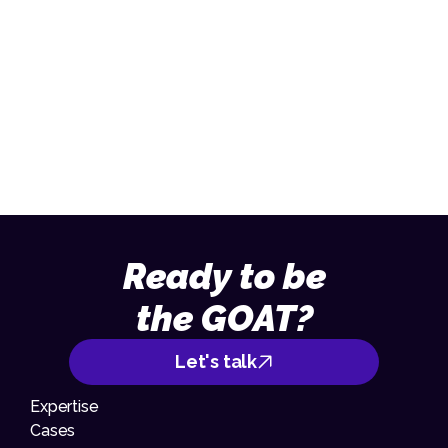
Let us help you achieve your goals.
Send an email
013 – 70 09 713
Ready to be
the GOAT?
Let's talk
Expertise
Cases