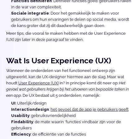
Functies definiëren
: Definieer functies goed: gebruikers raken 
in de war van complexiteit.
Sociale integratie
: Door het gemakkelijk te maken voor 
gebruikers om hun ervaringen te delen op social media, wordt 
de kans groter dat zij dit daadwerkelijk gaan doen.
Meer tips, die vooral te maken hebben met de User Experience 
(UX) zijn later in deze paragraaf te vinden.
Wat Is User Experience (UX)
Wanneer de onderdelen van het functioneel ontwerp zijn 
uitgewerkt, kan de UX-designer hiermee aan de slag. Maar wat 
houdt 
User Experience (UX)
 in? In principe komt dit neer op: 
Het 
gevoel wat gebruikers krijgen bij het uitvoeren van bepaalde taken in 
een app
. De UX bestaat uit 5 onderdelen, namelijk: 
UI
: Uiterlijk/design
Interactiondesign
: 
het gevoel dat de app je gebruikers geeft
Usability
: gebruiksvriendelijkheid
Findability
: de mate waarin ‘functies’ vindbaar zijn voor de 
gebruikers
Efficiency
: de efficiëntie van de functies