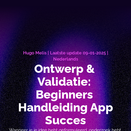
Hugo Melis | Laatste update 09-01-2025 | 
Nederlands
Ontwerp & 
Validatie: 
Beginners 
Handleiding App 
Succes
Wanneer je je idee hebt geformuleerd, onderzoek hebt 