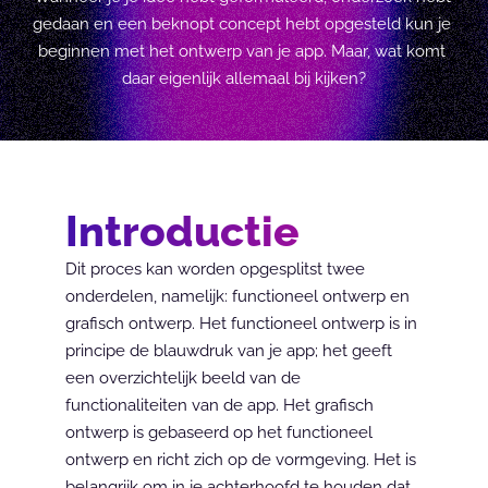
gedaan en een beknopt concept hebt opgesteld kun je 
beginnen met het ontwerp van je app. Maar, wat komt 
daar eigenlijk allemaal bij kijken?
Introductie
Dit proces kan worden opgesplitst twee 
onderdelen, namelijk: functioneel ontwerp en 
grafisch ontwerp. Het functioneel ontwerp is in 
principe de blauwdruk van je app; het geeft 
een overzichtelijk beeld van de 
functionaliteiten van de app. Het grafisch 
ontwerp is gebaseerd op het functioneel 
ontwerp en richt zich op de vormgeving. Het is 
belangrijk om in je achterhoofd te houden dat 