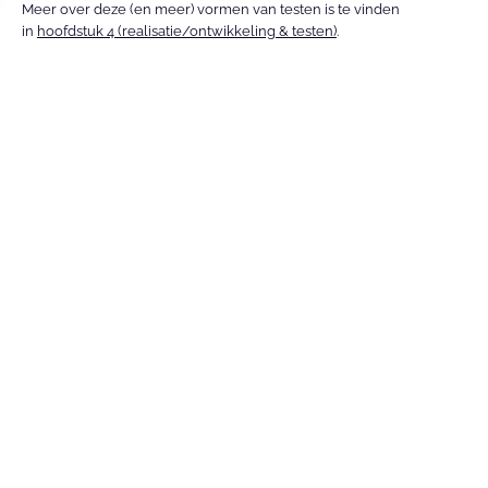
Meer over deze (en meer) vormen van testen is te vinden 
in 
hoofdstuk 4 (realisatie/ontwikkeling & testen)
.
Get in touch
Hoe kunnen we jou
vooruit helpen?