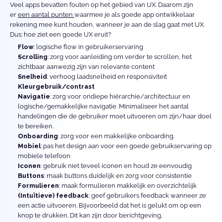
Veel apps bevatten fouten op het gebied van UX. Daarom zijn 
er 
een aantal punten 
waarmee je als goede app ontwikkelaar 
rekening mee kunt houden, wanneer je aan de slag gaat met UX. 
Dus: hoe ziet een goede UX eruit? 
Flow
: logische flow in gebruikerservaring
Scrolling
: zorg voor aanleiding om verder te scrollen, het 
zichtbaar aanwezig zijn van relevante content
Snelheid
: verhoog laadsnelheid en responsiviteit
Kleurgebruik/contrast
Navigatie
: zorg voor ondiepe hiërarchie/architectuur en 
logische/gemakkelijke navigatie. Minimaliseer het aantal 
handelingen die de gebruiker moet uitvoeren om zijn/haar doel 
te bereiken.
Onboarding
: zorg voor een makkelijke onboarding.
Mobiel
: pas het design aan voor een goede gebruikservaring op 
mobiele telefoon
Iconen
: gebruik niet teveel iconen en houd ze eenvoudig
Buttons
: maak buttons duidelijk en zorg voor consistentie
Formulieren
: maak formulieren makkelijk en overzichtelijk
(Intuïtieve) feedback
: geef gebruikers feedback wanneer ze 
een actie uitvoeren. Bijvoorbeeld dat het is gelukt om op een 
knop te drukken. Dit kan zijn door berichtgeving, 