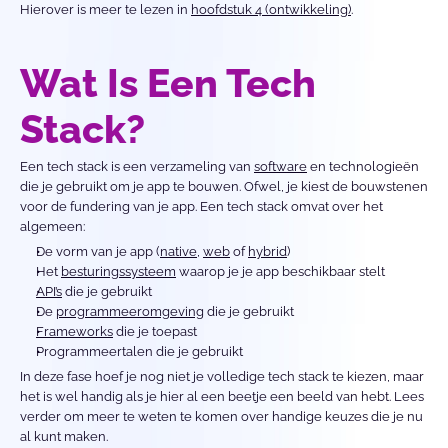
Hierover is meer te lezen in 
hoofdstuk 4 (ontwikkeling)
.
Wat Is Een Tech 
Stack?
Een tech stack is een verzameling van 
software
 en technologieën 
die je gebruikt om je app te bouwen. Ofwel, je kiest de bouwstenen 
voor de fundering van je app. Een tech stack omvat over het 
algemeen: 
De vorm van je app (
native
, 
web
 of 
hybrid
)
Het 
besturingssysteem
 waarop je je app beschikbaar stelt
API’s
 die je gebruikt
De 
programmeeromgeving
 die je gebruikt
Frameworks
 die je toepast
Programmeertalen die je gebruikt
In deze fase hoef je nog niet je volledige tech stack te kiezen, maar 
het is wel handig als je hier al een beetje een beeld van hebt. Lees 
verder om meer te weten te komen over handige keuzes die je nu 
al kunt maken.