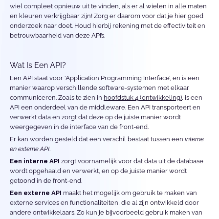
wiel compleet opnieuw uit te vinden, als er al wielen in alle maten 
en kleuren verkrijgbaar zijn! Zorg er daarom voor dat je hier goed 
onderzoek naar doet. Houd hierbij rekening met de effectiviteit en 
betrouwbaarheid van deze API’s.
Wat Is Een API?
Een API staat voor ‘Application Programming Interface’, en is een 
manier waarop verschillende software-systemen met elkaar 
communiceren. Zoals te zien in 
hoofdstuk 4 (ontwikkeling)
, is een 
API een onderdeel van de middleware. Een API transporteert en 
verwerkt 
data
 en zorgt dat deze op de juiste manier wordt 
weergegeven in de interface van de front-end.
Er kan worden gesteld dat een verschil bestaat tussen een 
interne 
en externe API
. 
Een interne API 
zorgt voornamelijk voor dat data uit de database 
wordt opgehaald en verwerkt, en op de juiste manier wordt 
getoond in de front-end. 
Een externe API
 maakt het mogelijk om gebruik te maken van 
externe services en functionaliteiten, die al zijn ontwikkeld door 
andere ontwikkelaars. Zo kun je bijvoorbeeld gebruik maken van 