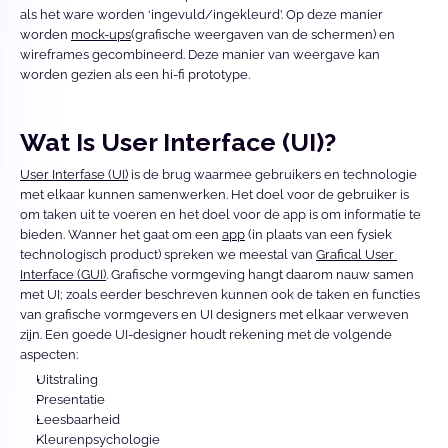
als het ware worden ‘ingevuld/ingekleurd’. Op deze manier 
worden 
mock-ups
(grafische weergaven van de schermen) en 
wireframes gecombineerd. Deze manier van weergave kan 
worden gezien als een hi-fi prototype. 
Wat Is User Interface (UI)?
User Interfase (UI)
 is de brug waarmee gebruikers en technologie 
met elkaar kunnen samenwerken. Het doel voor de gebruiker is 
om taken uit te voeren en het doel voor de app is om informatie te 
bieden. Wanner het gaat om een 
app
 (in plaats van een fysiek 
technologisch product) spreken we meestal van 
Grafical User 
Interface (GUI)
. Grafische vormgeving hangt daarom nauw samen 
met UI; zoals eerder beschreven kunnen ook de taken en functies 
van grafische vormgevers en UI designers met elkaar verweven 
zijn. Een goede UI-designer houdt rekening met de volgende 
aspecten:
Uitstraling
Presentatie
Leesbaarheid
Kleurenpsychologie