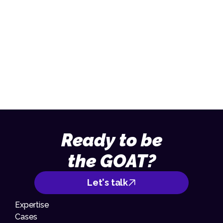
We denken graag met je mee
Stuur een mail
013 – 70 09 713
Ready to be
the GOAT?
Let's talk
Expertise
Cases