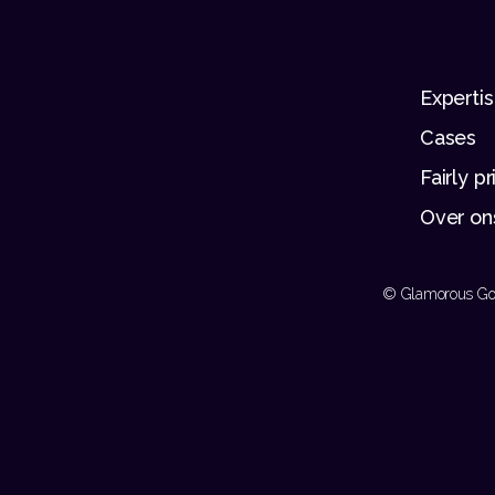
Experti
Cases
Fairly p
Over on
© Glamorous Go