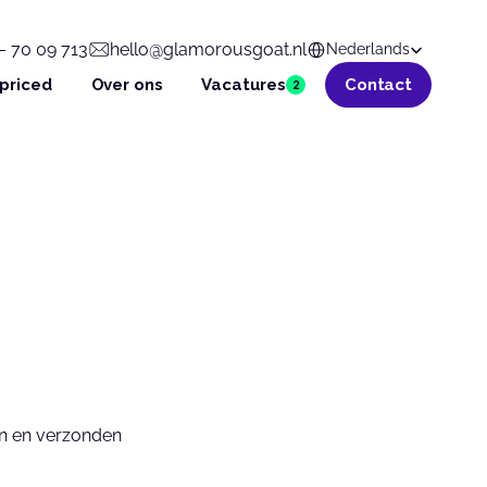
Select Language
– 70 09 713
hello@glamorousgoat.nl
Nederlands
 priced
Over ons
Vacatures
Contact
2
n en verzonden 