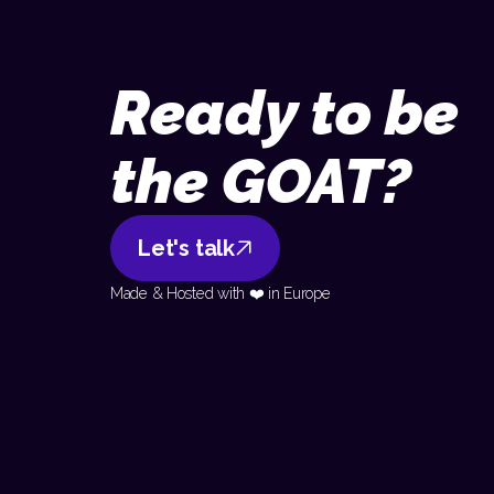
Ready to be
the GOAT?
Let's talk
Made & Hosted with ❤️ in Europe 