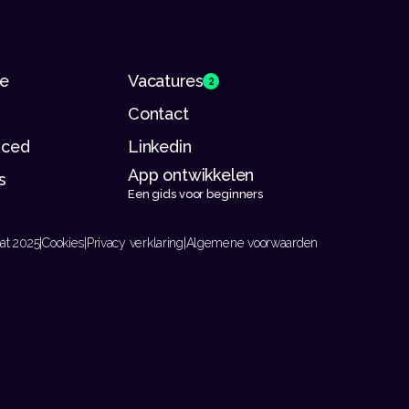
se
Vacatures
2
Contact
riced
Linkedin
App ontwikkelen 
s
Een gids voor beginners
at 2025
|
Cookies
|
Privacy verklaring
|
Algemene voorwaarden