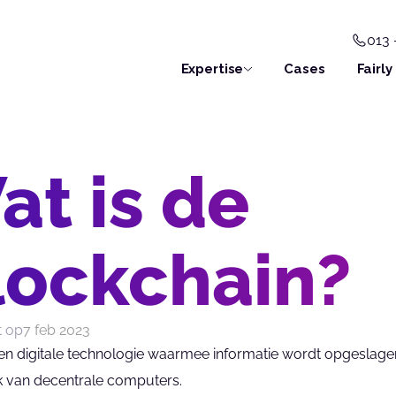
013 
Expertise
Cases
Fairly
at is de
lockchain?
t op
7 feb 2023
een digitale technologie waarmee informatie wordt opgeslage
k van decentrale computers.