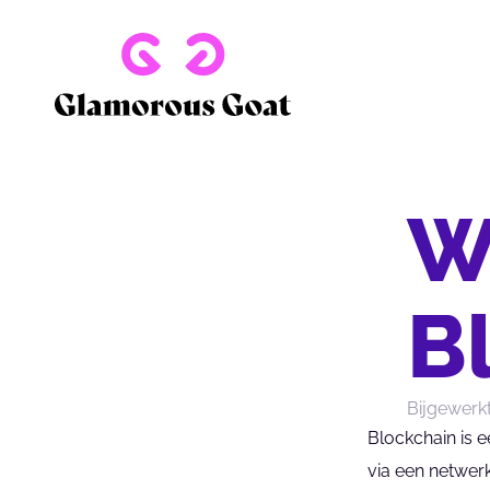
W
B
Bijgewerk
Blockchain is 
via een netwer