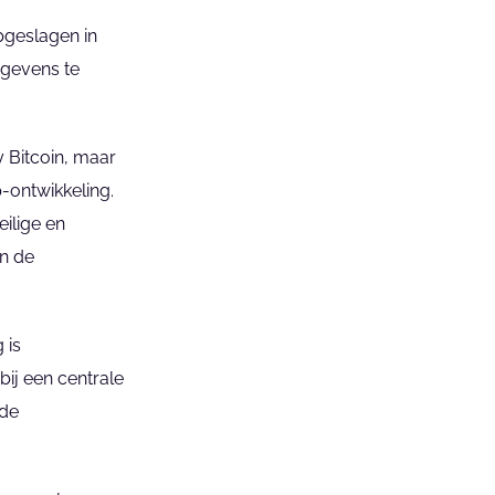
pgeslagen in 
egevens te 
 Bitcoin, maar 
ontwikkeling. 
lige en 
n de 
is 
ij een centrale 
de 