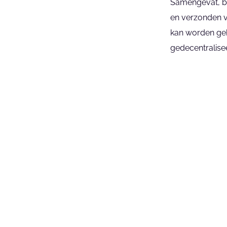
Samengevat, bl
en verzonden vi
kan worden gebr
gedecentralise