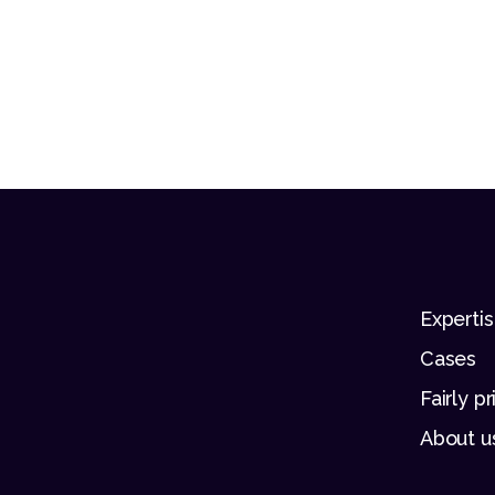
Experti
Cases
Fairly p
About u