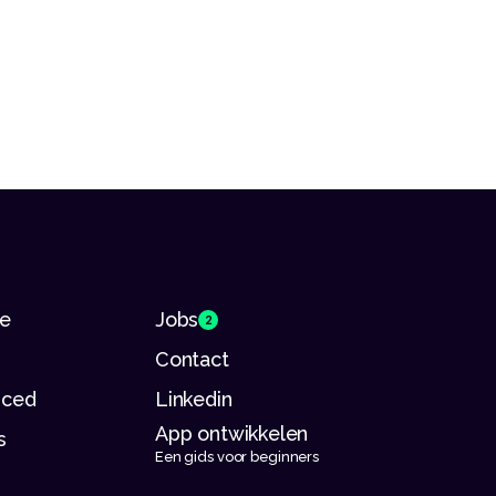
se
Jobs
2
Contact
riced
Linkedin
App ontwikkelen 
s
Een gids voor beginners