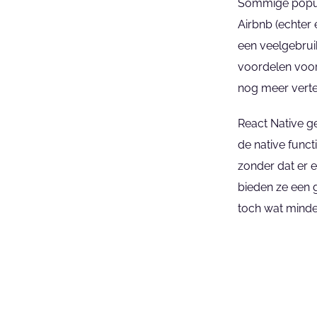
Sommige popula
Airbnb (echter 
een veelgebrui
voordelen voor
nog meer verte
React Native ge
de native funct
zonder dat er e
bieden ze een g
toch wat minder