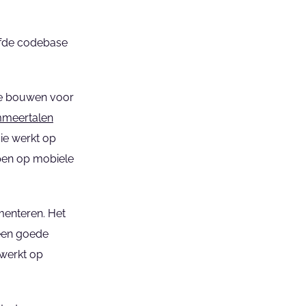
fde codebase 
te bouwen voor 
meertalen
ie werkt op 
en op mobiele 
menteren. Het 
een goede 
werkt op 