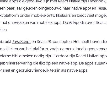
ire apps die gebouwd zijn met React Native zijn Facebook, 
een paar jaar geleden omgebouwd naar native app) en Tesla. R
kt platform onder mobiele ontwikkelaars en biedt veel mogeli
 het ontwikkelen van mobiele apps. De 
Wikipedia
 over React 
llen.
bruikt 
JavaScript
 en ReactJS-concepten. Het heeft bovendien
ionaliteiten van het platform, zoals camera, locatiegegevens en 
xterne bibliotheken nodig zijn. Hierdoor zijn React Native-app
ebruikerservaring die lijkt op een native app. De apps zullen ec
 snel en gebruiksvriendelijk te zijn als native apps.