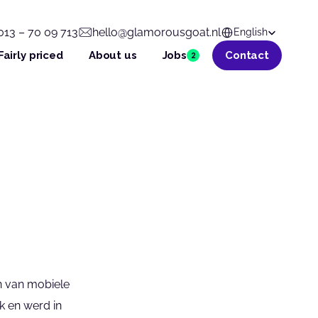
Select Language
013 – 70 09 713
hello@glamorousgoat.nl
English
Fairly priced
About us
Jobs
Contact
2
n van mobiele 
 en werd in 