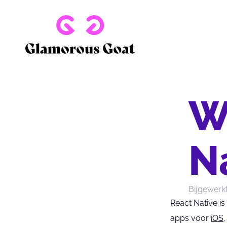
W
N
Bijgewerk
React Native is
apps voor 
iOS
,