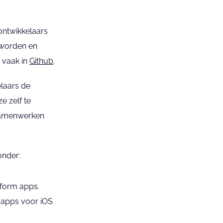
ntwikkelaars 
worden en 
 vaak in 
Github
.
laars de 
 zelf te 
samenwerken 
onder:
tform apps.
 apps voor iOS 