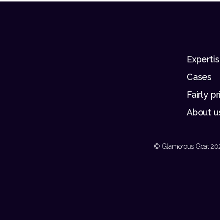
Experti
Cases
Fairly p
About u
© Glamorous Goat 20