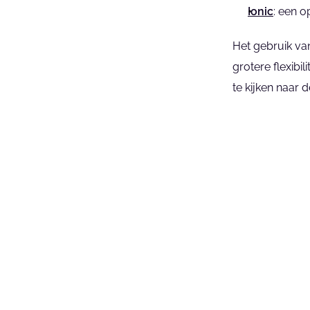
Ionic
: een o
Het gebruik va
grotere flexibi
te kijken naar 