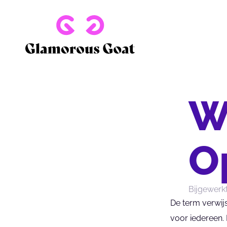
W
O
Bijgewerk
De term verwijs
voor iedereen.