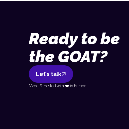
Ready to be
the GOAT?
Let's talk
Made & Hosted with ❤️ in Europe 