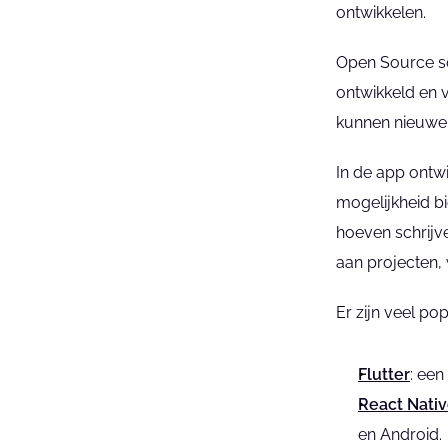
ontwikkelen.
Open Source so
ontwikkeld en 
kunnen nieuwe 
In de app ontwi
mogelijkheid b
hoeven schrijve
aan projecten,
Er zijn veel p
Flutter
: ee
React Nati
en Android.