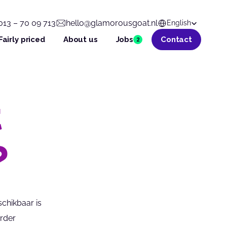
Select Language
013 – 70 09 713
hello@glamorousgoat.nl
English
Fairly priced
About us
Jobs
Contact
2
t
?
hikbaar is 
der 