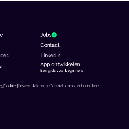
se
Jobs
2
Contact
riced
Linkedin
App ontwikkelen 
s
Een gids voor beginners
25
|
Cookies
|
Privacy statement
|
General terms and conditions