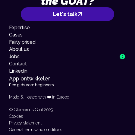
the GOAT?
Let's talk
Expertise
Cases
Fairly priced
About us
Jobs
2
Contact
Linkedin
App ontwikkelen 
Een gids voor beginners
Made & Hosted with ❤️ in Europe 
© Glamorous Goat 2025
Cookies
Privacy statement
General terms and conditions