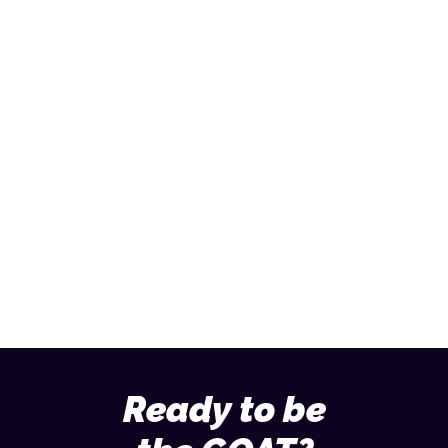
Ready to sprint?
Let us help you achieve your goals.
Send an email
013 – 70 09 713
Ready to be