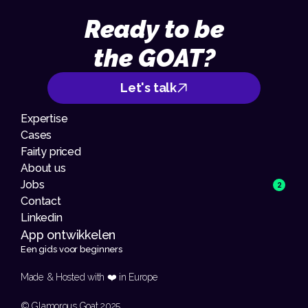
Ready to be
the GOAT?
Let's talk
Expertise
Cases
Fairly priced
About us
Jobs
2
Contact
Linkedin
App ontwikkelen 
Een gids voor beginners
Made & Hosted with ❤️ in Europe 
© Glamorous Goat 2025