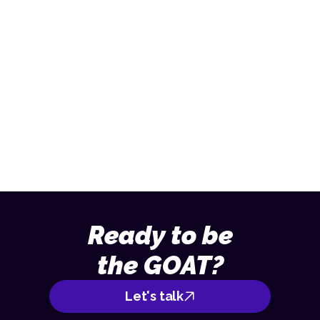
Let us help you achieve your goals.
Send an email
013 – 70 09 713
Ready to be
the GOAT?
Let's talk