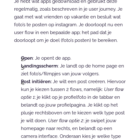
Je hebt wat apps gedownload en gebruikt deze 
regelmatig, zoals beschreven in je user journey. Je 
gaat met wat vrienden op vakantie en besluit wat 
foto’s te posten op instagram. Je doorloopt nu een 
user flow in een bepaalde app; het pad dat je 
doorloopt om je doel (foto’s posten) te bereiken.
Open
: Je opent de app.
Landingsscherm
: Je landt op de home page en 
ziet foto’s/filmpjes van jouw volgers.
Post initiëren:
 Je wilt een post creëren. Hiervoor 
kun je kiezen tussen 2 flows, namelijk: 
User flow 
optie 1
; je klikt op je profielfoto in de tabbar en 
belandt op jouw profielpagina. Je klikt op het 
plusje rechtsboven om te kiezen welk type post 
je wilt doen. 
User flow optie 2
; je swipet jouw 
homepage naar rechts, en belandt op een 
camera interface. Onderaan kies je welke type 